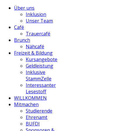
Über uns
Inklusion
Unser Team
Café
Trauercafé
Brunch
Nähcafé
Freizeit & Bildung
Kursangebote
Geldleistung
Inklusive
StammZelle
Interessanter
Lesestoff
WILLKOMMEN
Mitmachen
Studierende
Ehrenamt
BUFDI
Sponsoren &